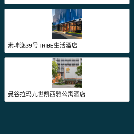
素坤逸39号TRIBE生活酒店
曼谷拉玛九世凯西雅公寓酒店